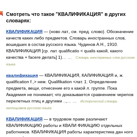
Смотреть что такое "КВАЛИФИКАЦИЯ" в других
словарях:
КВАЛИФИКАЦИЯ
— (ново лат., см. пред. слово). Обозначение
качеств каких либо предметов. Словарь иностранных слов,
вошедших в состав русского языка. Чудинов А.Н., 1910.
КВАЛИФИКАЦИЯ [ср. лат. qualificatio < qualis какой, какого
качества + facere делать] 1)… …
Словарь иностранных слов русского
языка
квалификация
— КВАЛИФИКАЦИЯ, КАЛИФИКАЦИЯ и, ж.
qualification f.,> нем. Qualifikation <лат. 1. Определение
предмета, вещи, отнесение его к какой л. группе. Пока
Академия не понимает, что доказывается сравнением черепов
перелетных птиц и другими ..,… …
Исторический словарь
галлицизмов русского языка
КВАЛИФИКАЦИЯ
— в трудовом праве различают
КВАЛИФИКАЦИЮ работы и КВАЛИ ФИКАЦИЮ отдельных
работников. КВАЛИФИКАЦИЯ работы характеристика дан ного